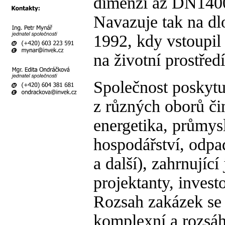
dimenzi až DN1400)
Navazuje tak na dl
1992, kdy vstoupil
na životní prostřed
Společnost poskytu
z různých oborů čin
energetika, průmysl
hospodářství, odpa
a další), zahrnující
projektanty, invest
Rozsah zakázek se
komplexní a rozsáh