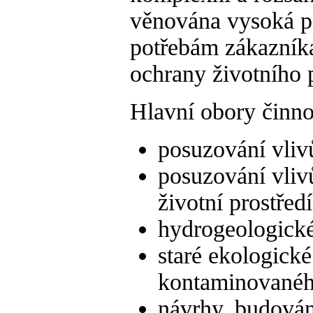
věnována vysoká pr
potřebám zákazník
ochrany životního p
Hlavní obory činnos
posuzování vlivů
posuzování vliv
životní prostřed
hydrogeologické
staré ekologické
kontaminovanéh
návrhy, budován